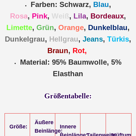
Farben: Schwarz,
Blau
,
Rosa
,
Pink
,
Weiß
,
Lila
,
Bordeaux
,
Limette
,
Grün
,
Orange
,
Dunkelblau
,
Dunkelgrau
,
Hellgrau
,
Jeans
,
Türkis
,
Braun
,
Rot,
Material: 95% Baumwolle, 5%
Elasthan
Größentabelle:
Äußere
Größe:
Innere
Beinlänge:
Beinlänge:
Tailenweite:
Hüftumfa