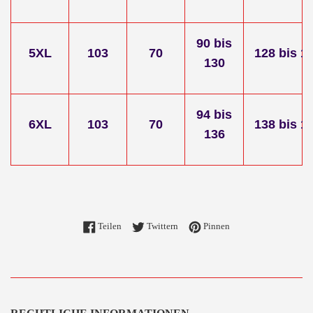
90 bis
5XL
103
70
128
bis
1
130
94 bis
6XL
103
70
138
bis
1
136
Auf Facebook teilen
Auf Twitter twittern
Auf Pinterest pinnen
Teilen
Twittern
Pinnen