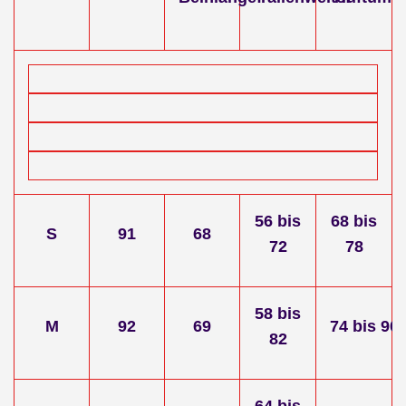
56 bis
68 bis
S
91
68
72
78
58 bis
M
92
69
74
bis
90
82
64 bis