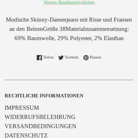
Weitere Bezahlmöglichkeiten
Modische Skinny-Damenjeans mit Risse und Fransen
an den BeinenGröße 38Materialzusammensetzung:
69% Baumwolle, 29% Polyester, 2% Elasthan
Auf Facebook teilen
Auf Twitter twittern
Auf Pinterest pinnen
Teilen
Twittern
Pinnen
RECHTLICHE INFORMATIONEN
IMPRESSUM
WIDERRUFSBELEHRUNG
VERSANDBEDINGUNGEN
DATENSCHUTZ