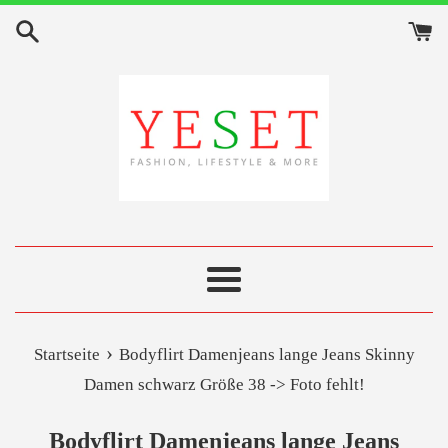
Direkt
zum
Inhalt
Menü
›
Startseite
Bodyflirt Damenjeans lange Jeans Skinny
Damen schwarz Größe 38 -> Foto fehlt!
Bodyflirt Damenjeans lange Jeans